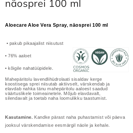
näosprei 100 ml
Aloecare Aloe Vera Spray, näosprei 100 ml
• pakub pikaajalist niisutust
• 76% aaloet
• kõigile nahatüüpidele.
Mahepäritolu lavendlihüdrolaati sisaldav kerge
koostisega sprei niisutab aktiivselt, värskendab ja
elavdab nahka tänu mahepäritolu aaloest saadud
väärtuslikele toimeainetele. Mõjub elavdavalt,
silendavalt ja toetab naha loomulikku taastumist.
Kasutamine.
Kandke pärast naha puhastamist või päeva
jooksul värskendamise eesmärgil näole ja kehale.