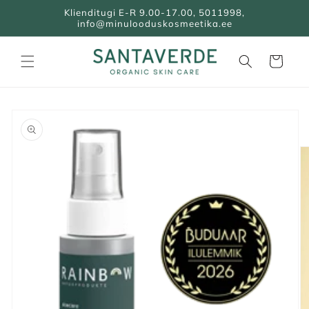
Klienditugi E-R 9.00-17.00, 5011998,
info@minulooduskosmeetika.ee
Ostukorv