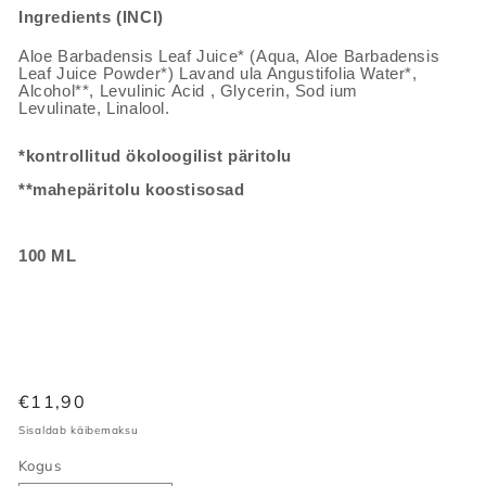
Ingredients (INCI)
Aloe Barbadensis Leaf Juice* (Aqua, Aloe Barbadensis
Leaf Juice Powder*) Lavand ula Angustifolia Water*,
Alcohol**, Levulinic Acid , Glycerin, Sod ium
Levulinate, Linalool.
*kontrollitud ökoloogilist päritolu
**mahepäritolu koostisosad
100 ML
Tavahind
€11,90
Sisaldab käibemaksu
Kogus