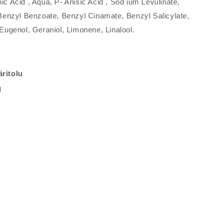
nic Acid , Aqua, P- Anisic Acid , Sod ium Levulinate,
enzyl Benzoate, Benzyl Cinamate, Benzyl Salicylate,
Eugenol, Geraniol, Limonene, Linalool.
äritolu
d