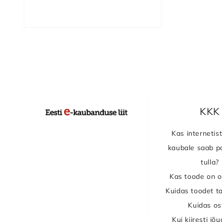
KKK
Kas internetist
kaubale saab po
tulla?
Kas toode on o
Kuidas toodet t
Kuidas os
Kui kiiresti jõ