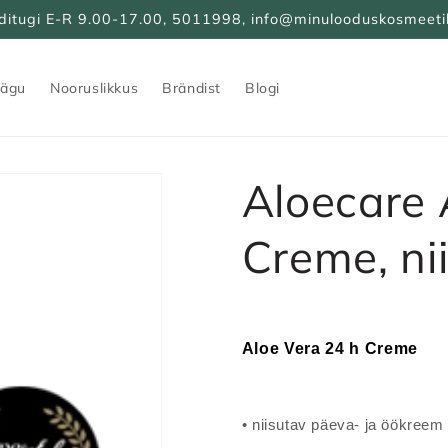
nditugi E-R 9.00-17.00, 5011998, info@minulooduskosmeeti
ägu
Nooruslikkus
Brändist
Blogi
Aloecare 
Creme, ni
Aloe Vera 24
• niisutav päeva- ja öökreem