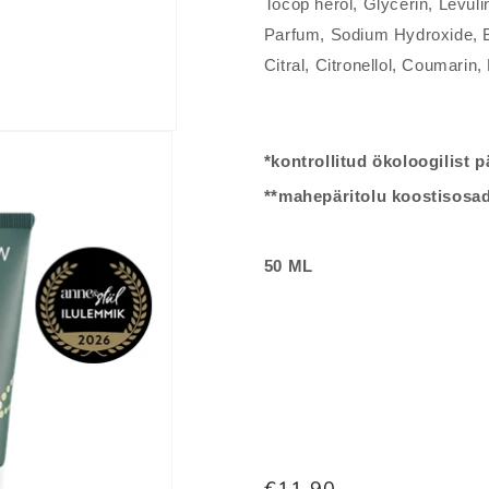
Tocop herol, Glycerin, Levuli
Parfum, Sodium Hydroxide, B
Citral, Citronellol, Coumarin,
*kontrollitud ökoloogilist p
**mahepäritolu koostisosa
50 ML
Tavahind
€11,90