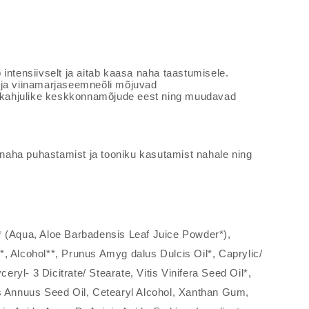
intensiivselt ja aitab kaasa naha taastumisele.
 ja viinamarjaseemneõli mõjuvad
ad kahjulike keskkonnamõjude eest ning muudavad
aha puhastamist ja tooniku kasutamist nahale ning
* (Aqua, Aloe Barbadensis Leaf Juice Powder*),
r*, Alcohol**, Prunus Amyg dalus Dulcis Oil*, Caprylic/
ceryl- 3 Dicitrate/ Stearate, Vitis Vinifera Seed Oil*,
s Annuus Seed Oil, Cetearyl
Alcohol, Xanthan Gum,