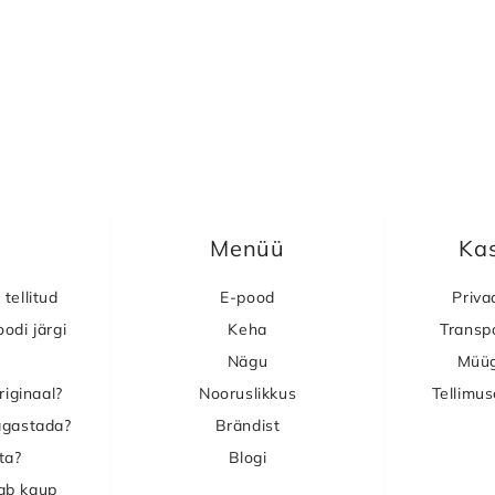
Menüü
Kas
 tellitud
E-pood
Priva
odi järgi
Keha
Transp
Nägu
Müüg
riginaal?
Nooruslikkus
Tellimu
agastada?
Brändist
ta?
Blogi
uab kaup