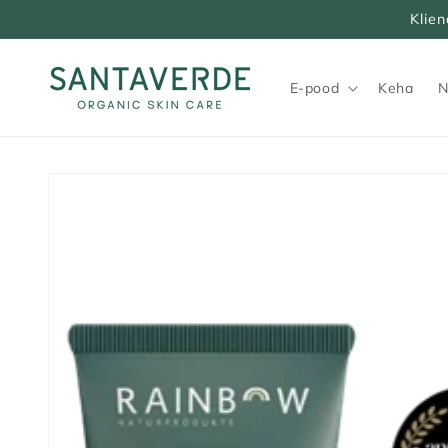
Klie
E-pood
Keha
N