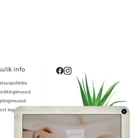
ulik info
atsuspoliitika
orditingimused
itingimused
sest taganemine