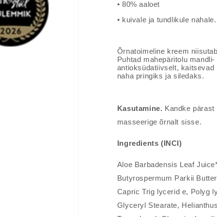
• 80% aaloet
• kuivale ja tundlikule nahale.
Õrnatoimeline kreem niisutab 
Puhtad mahepäritolu mandli-
antioksüdatiivselt, kaitsev
naha pringiks ja siledaks.
Kasutamine.
Kandke pärast n
masseerige õrnalt sisse.
Ingredients (INCI)
Aloe Barbadensis Leaf Juice
Butyrospermum
Parkii Butte
Capric Trig lycerid e, Polyg ly
Glyceryl Stearate, Helianthu