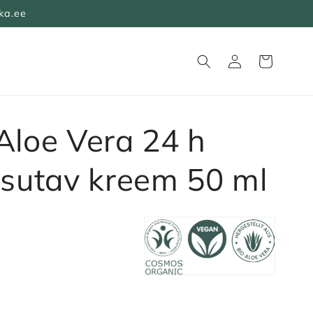
ka.ee
Logi
Ostukorv
sisse
Aloe Vera 24 h
isutav kreem 50 ml
 h Creme